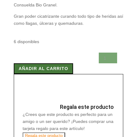
Consuelda Bio Granel.
Gran poder cicatrizante curando todo tipo de heridas así
como llagas, úlceras y quemaduras.
6 disponibles
CONSUELDA
BIO
AÑADIR AL CARRITO
GRANEL
50
GR
USO
EXTERNO
cantidad
Regala este producto
¿Crees que este producto es perfecto para un
amigo o un ser querido? ¡Puedes comprar una
tarjeta regalo para este artículo!
Regala este producto