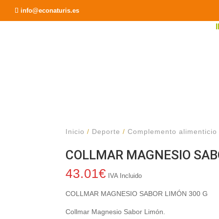
Recomendar a un Amigo
info@econaturis.es
Inicio
/
Deporte
/
Complemento alimenticio
COLLMAR MAGNESIO SABO
43.01
€
IVA Incluido
COLLMAR MAGNESIO SABOR LIMÓN 300 G
Collmar Magnesio Sabor Limón.