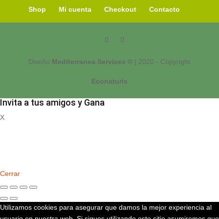
Shop
Mi cuenta
Checkout
Contacto
Diseño
Mediterranea Services ©
| 2020 - Copyright
Econaturis
Invita a tus amigos y Gana
X
Registrate
Cerrar
Utilizamos cookies para asegurar que damos la mejor experiencia al
usuario en nuestra web. Si sigues utilizando este sitio asumiremos que