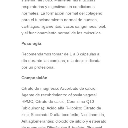
sistema nervioso. Mantener las mucosas
respiratorias y digestivas en condiciones
normales. La formación normal del colágeno
para el funcionamiento normal de huesos,
cartílagos, ligamentos, vasos sanguíneos, piel;
y el funcionamiento normal de los músculos.
Posología
:
Recomendamos tomar de 1 a 3 cápsulas al
día durante las comidas, o la dosis indicada
por un profesional.
Composición
Citrato de magnesio; Ascorbato de calcio;
Agente de recubrimiento: cápsula vegetal
HPMC; Citrato de calcio; Coenzima Q10
(ubiquinona); Ácido alfa R-lipoico; Citrato de
zinc; Succinato D-alfa tocoferilo; Nicotinamida;
Antiaglomerantes: dióxido de silicio y estearato
de magnesio; Riboflavina 5-fosfato; Piridoxal