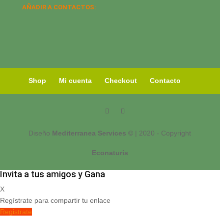
AÑADIR A CONTACTOS:
Shop
Mi cuenta
Checkout
Contacto
Diseño
Mediterranea Services ©
| 2020 - Copyright
Econaturis
Invita a tus amigos y Gana
X
Regístrate para compartir tu enlace
Registrate