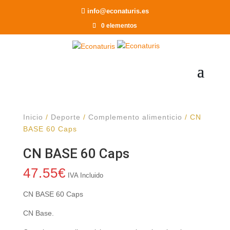
Recomendar a un Amigo
info@econaturis.es
0 elementos
Inicio
/
Deporte
/
Complemento alimenticio
/ CN
BASE 60 Caps
CN BASE 60 Caps
47.55
€
IVA Incluido
CN BASE 60 Caps
CN Base.