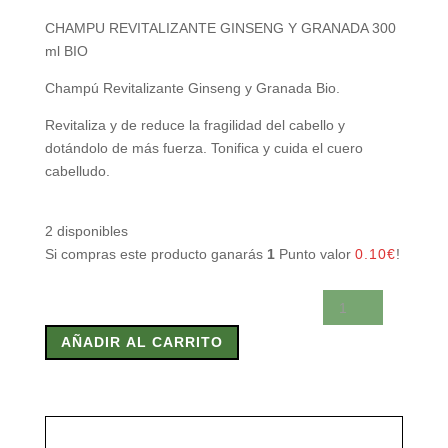
CHAMPU REVITALIZANTE GINSENG Y GRANADA 300
ml BIO
Champú Revitalizante Ginseng y Granada Bio.
Revitaliza y de reduce la fragilidad del cabello y
dotándolo de más fuerza. Tonifica y cuida el cuero
cabelludo.
2 disponibles
Si compras este producto ganarás
1
Punto valor
0.10
€
!
CHAMPU
REVITALIZANTE
AÑADIR AL CARRITO
GINSENG
Y
GRANADA
300
ml