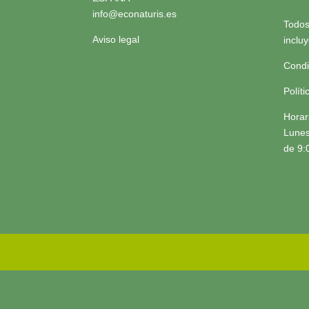
info@econaturis.es
Todos
Aviso legal
inclu
Condi
Polít
Horar
Lunes
de 9: