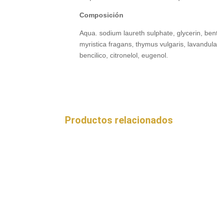
Composición
Aqua. sodium laureth sulphate, glycerin, bent
myristica fragans, thymus vulgaris, lavandula 
bencilico, citronelol, eugenol.
Productos relacionados