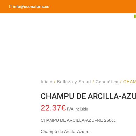
Recomendar a un Amigo
info@econaturis.es
Inicio
/
Belleza y Salud
/
Cosmética
/ CHAM
CHAMPU DE ARCILLA-AZU
22.37
€
IVA Incluido
CHAMPU DE ARCILLA-AZUFRE 250cc
Champú de Arcilla-Azufre.