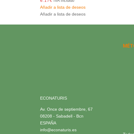
6.17
€
IVA Incluido
Añadir a lista de deseos
Añadir a lista de deseos
MÉT
ECONATURIS
Av. Once de septiembre, 67
08208 - Sabadell - Bcn
ESPAÑA
info@econaturis.es