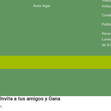
Todos
Aviso legal
inclu
Condi
Polít
Horar
Lunes
de 9:
Invita a tus amigos y Gana
X