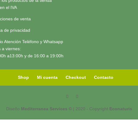
 los productos de la tienda
yen el IVA
ciones de venta
ica de privacidad
io Atención Teléfono y Whatsapp
 a viernes:
00h a13:00h y de 16:00 a 19:00h
Shop
Mi cuenta
Checkout
Contacto
Diseño
Mediterranea Services ©
| 2020 - Copyright
Econaturis