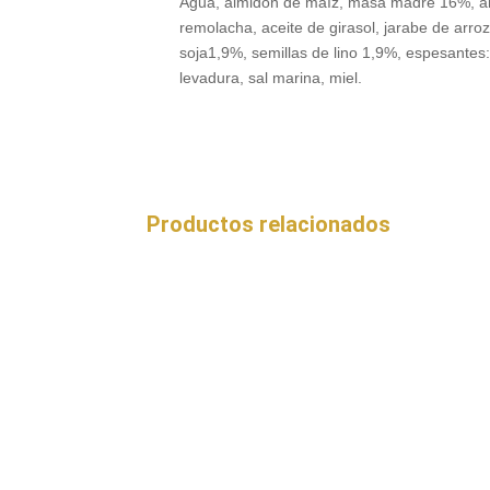
Agua, almidón de maíz, masa madre 16%, alm
remolacha, aceite de girasol, jarabe de arro
soja1,9%, semillas de lino 1,9%, espesantes:
levadura, sal marina, miel.
Productos relacionados