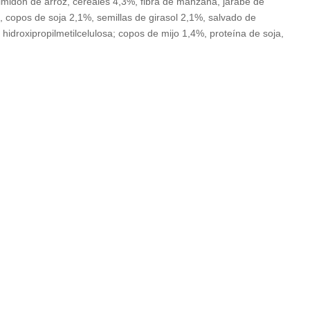
idón de arroz, cereales 4,3%, fibra de manzana, jarabe de
z, copos de soja 2,1%, semillas de girasol 2,1%, salvado de
 hidroxipropilmetilcelulosa; copos de mijo 1,4%, proteína de soja,