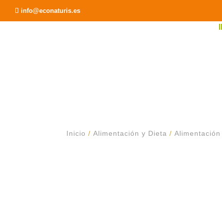
Recomendar a un Amigo
info@econaturis.es
Inicio
/
Alimentación y Dieta
/
Alimentación