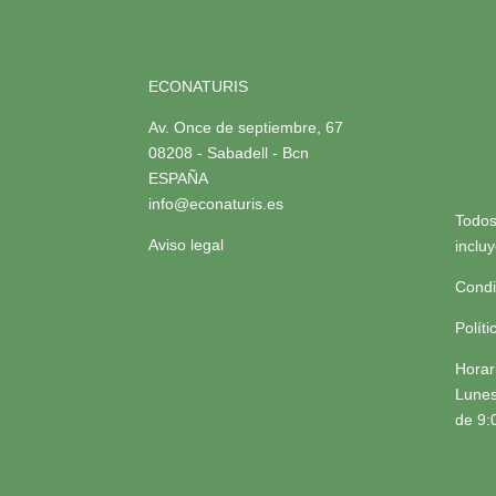
ECONATURIS
Av. Once de septiembre, 67
08208 - Sabadell - Bcn
ESPAÑA
info@econaturis.es
Todos
Aviso legal
inclu
Condi
Polít
Horar
Lunes
de 9: