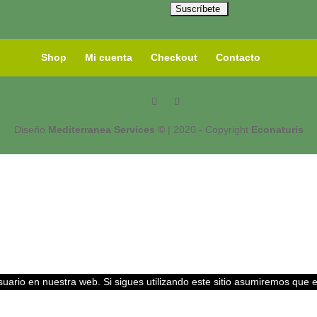
Shop
Mi cuenta
Checkout
Contacto
Diseño
Mediterranea Services ©
| 2020 - Copyright
Econaturis
uario en nuestra web. Si sigues utilizando este sitio asumiremos que 