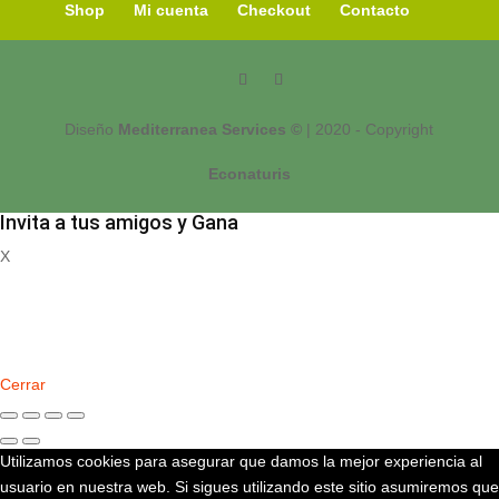
Shop
Mi cuenta
Checkout
Contacto
Diseño
Mediterranea Services ©
| 2020 - Copyright
Econaturis
Invita a tus amigos y Gana
X
Registrate
Cerrar
Utilizamos cookies para asegurar que damos la mejor experiencia al
usuario en nuestra web. Si sigues utilizando este sitio asumiremos que