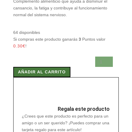
Complemento alimenticio que ayuda a disminuir el
cansancio, la fatiga y contribuye al funcionamiento
normal del sistema nervioso.
64 disponibles
Si compras este producto ganarás
3
Puntos valor
0.30
€
!
BIMAZIN
500
AÑADIR AL CARRITO
mg
90
Caps
cantidad
Regala este producto
¿Crees que este producto es perfecto para un
amigo o un ser querido? ¡Puedes comprar una
tarjeta regalo para este artículo!