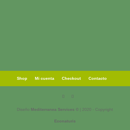
Shop
Mi cuenta
Checkout
Contacto
Diseño
Mediterranea Services ©
| 2020 - Copyright
Econaturis