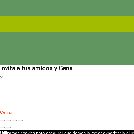
Invita a tus amigos y Gana
X
Registrate
Cerrar
Utilizamos cookies para asegurar que damos la mejor experiencia al us