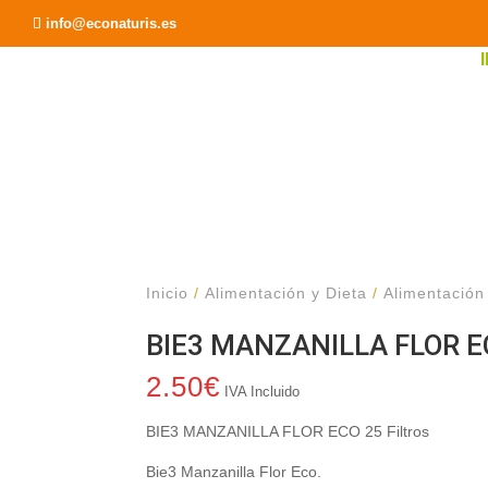
Recomendar a un Amigo
info@econaturis.es
Inicio
/
Alimentación y Dieta
/
Alimentación
BIE3 MANZANILLA FLOR EC
2.50
€
IVA Incluido
BIE3 MANZANILLA FLOR ECO 25 Filtros
Bie3 Manzanilla Flor Eco.