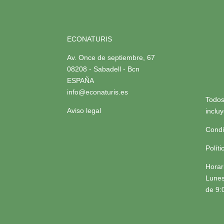
ECONATURIS
Av. Once de septiembre, 67
08208 - Sabadell - Bcn
ESPAÑA
info@econaturis.es
Todos
Aviso legal
inclu
Condi
Polít
Horar
Lunes
de 9: