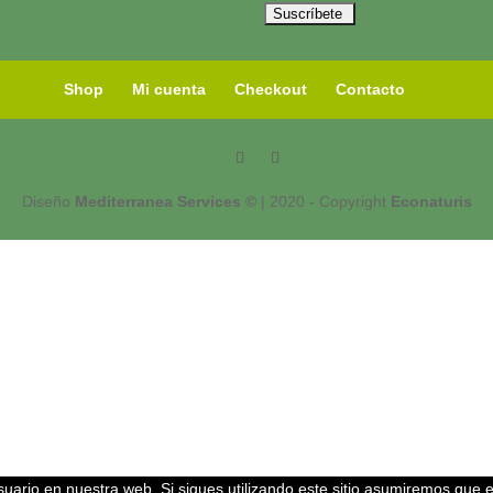
Shop
Mi cuenta
Checkout
Contacto
Diseño
Mediterranea Services ©
| 2020 - Copyright
Econaturis
uario en nuestra web. Si sigues utilizando este sitio asumiremos que 