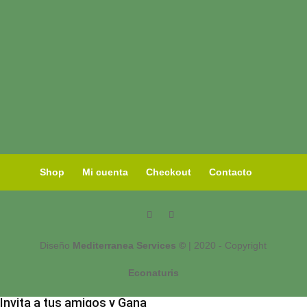
Shop
Mi cuenta
Checkout
Contacto
Diseño
Mediterranea Services ©
| 2020 - Copyright
Econaturis
Invita a tus amigos y Gana