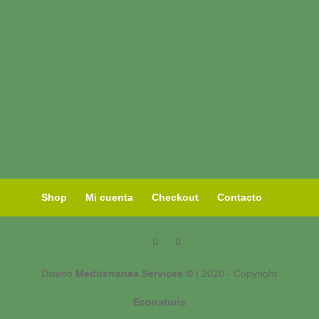
Shop
Mi cuenta
Checkout
Contacto
Diseño
Mediterranea Services ©
| 2020 - Copyright
Econaturis