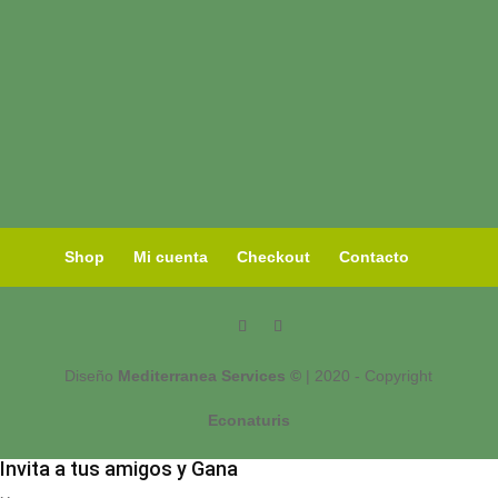
Shop
Mi cuenta
Checkout
Contacto
Diseño
Mediterranea Services ©
| 2020 - Copyright
Econaturis
Invita a tus amigos y Gana