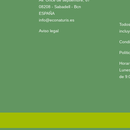
Av. Once de septiembre, 67
08208 - Sabadell - Bcn
ESPAÑA
info@econaturis.es
Todos
Aviso legal
inclu
Condi
Polít
Horar
Lunes
de 9: