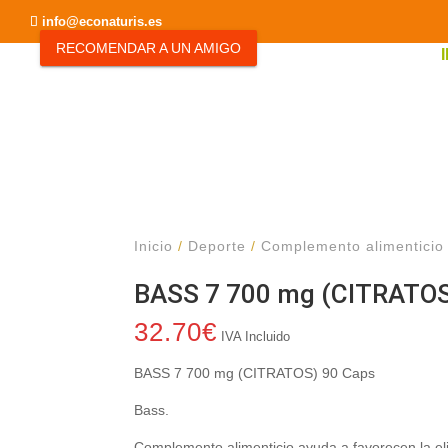
info@econaturis.es
RECOMENDAR A UN AMIGO
Inicio
/
Deporte
/
Complemento alimenticio
BASS 7 700 mg (CITRATOS
32.70
€
IVA Incluido
BASS 7 700 mg (CITRATOS) 90 Caps
Bass.
Complemento alimenticio ayuda a favorecen la eli