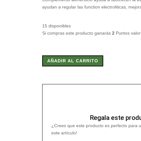
ayudan a regular las function electroliticas, mejo
15 disponibles
Si compras este producto ganarás
2
Puntos valo
BASS
7
AÑADIR AL CARRITO
700
mg
(CITRATOS)
90
Caps
cantidad
Regala este prod
¿Crees que este producto es perfecto para 
este artículo!