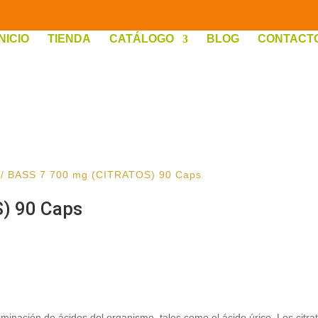
INICIO
TIENDA
CATÁLOGO
BLOG
CONTACT
/ BASS 7 700 mg (CITRATOS) 90 Caps
) 90 Caps
minación de ácidos del organismo, tales como el ácido úrico. Los citra