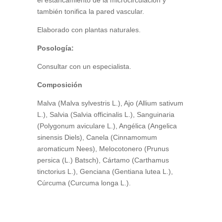
el estancamiento de la microcirculación y
también tonifica la pared vascular.
Elaborado con plantas naturales.
Posología:
Consultar con un especialista.
Composición
Malva (Malva sylvestris L.), Ajo (Allium sativum
L.), Salvia (Salvia officinalis L.), Sanguinaria
(Polygonum aviculare L.), Angélica (Angelica
sinensis Diels), Canela (Cinnamomum
aromaticum Nees), Melocotonero (Prunus
persica (L.) Batsch), Cártamo (Carthamus
tinctorius L.), Genciana (Gentiana lutea L.),
Cúrcuma (Curcuma longa L.).