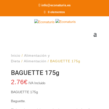
Recomendar a un Amigo
info@econaturis.es
0 elementos
Inicio
/
Alimentación y
Dieta
/
Alimentación
/ BAGUETTE 175g
BAGUETTE 175g
2.76
€
IVA Incluido
BAGUETTE 175g
Baguette.