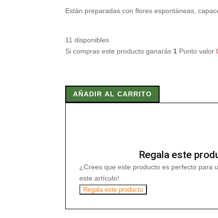
Están preparadas con flores espontáneas, capace
11 disponibles
Si compras este producto ganarás
1
Punto valor
BACH
29
AÑADIR AL CARRITO
STAR
OF
BETHLEHEM
20ml
(
ESTRELLA
Regala este prod
DE
¿Crees que este producto es perfecto para 
BELEN
este artículo!
cantidad
Regala este producto