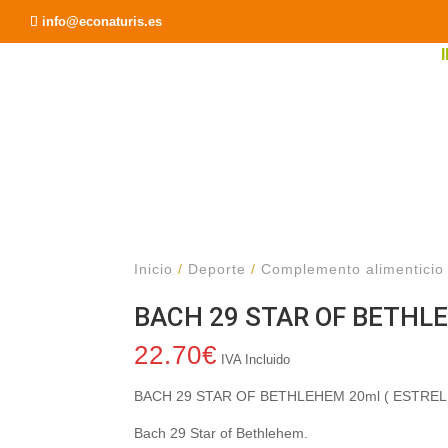
Recomendar a un Amigo
info@econaturis.es
Inicio
/
Deporte
/
Complemento alimenticio
BACH 29 STAR OF BETHLE
22.70
€
IVA Incluido
BACH 29 STAR OF BETHLEHEM 20ml ( ESTREL
Bach 29 Star of Bethlehem.