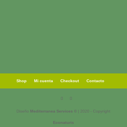
Shop
Mi cuenta
Checkout
Contacto
Diseño
Mediterranea Services ©
| 2020 - Copyright
Econaturis