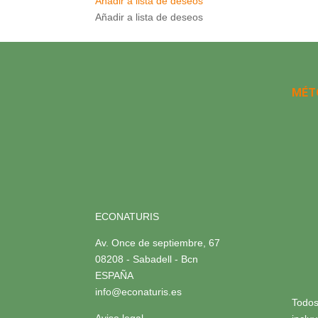
Añadir a lista de deseos
Añadir a lista de deseos
MÉT
ECONATURIS
Av. Once de septiembre, 67
08208 - Sabadell - Bcn
ESPAÑA
info@econaturis.es
Todos