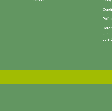
Aviso legal
inclu
Condi
Polít
Horar
Lunes
de 9: