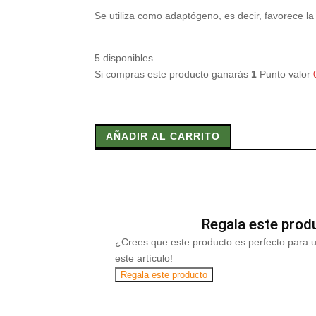
Se utiliza como adaptógeno, es decir, favorece 
5 disponibles
Si compras este producto ganarás
1
Punto valor
ASTRAGALUS
625
AÑADIR AL CARRITO
mg
60
Comp
cantidad
Regala este prod
¿Crees que este producto es perfecto para 
este artículo!
Regala este producto