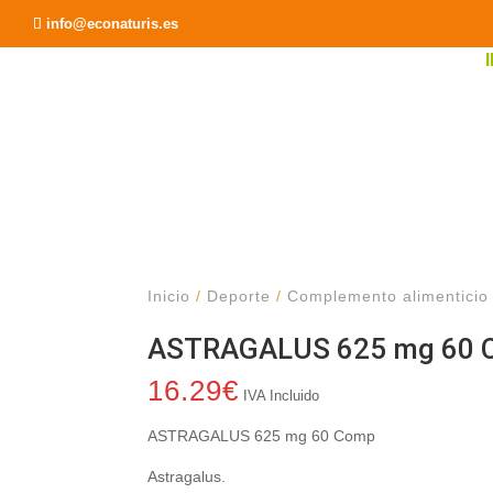
Recomendar a un Amigo
info@econaturis.es
Inicio
/
Deporte
/
Complemento alimenticio
ASTRAGALUS 625 mg 60 
16.29
€
IVA Incluido
ASTRAGALUS 625 mg 60 Comp
Astragalus.