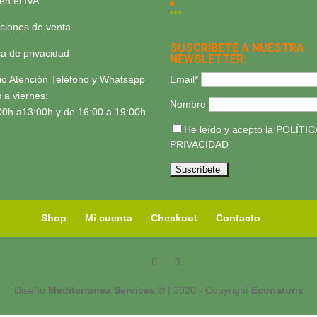
yen el IVA
ciones de venta
SUSCRÍBETE A NUESTRA
ica de privacidad
NEWSLETTER:
Email*
io Atención Teléfono y Whatsapp
 a viernes:
Nombre
00h a13:00h y de 16:00 a 19:00h
He leído y acepto la
POLÍTIC
PRIVACIDAD
Shop
Mi cuenta
Checkout
Contacto
Diseño
Mediterranea Services ©
| 2020 - Copyright
Econaturis