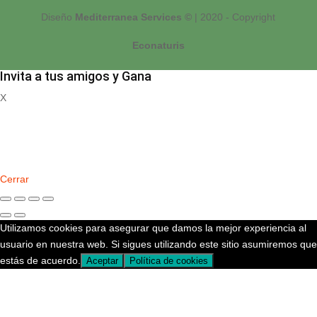
Diseño
Mediterranea Services ©
| 2020 - Copyright
Econaturis
Invita a tus amigos y Gana
X
Registrate
Cerrar
Utilizamos cookies para asegurar que damos la mejor experiencia al
usuario en nuestra web. Si sigues utilizando este sitio asumiremos que
estás de acuerdo.
Aceptar
Política de cookies