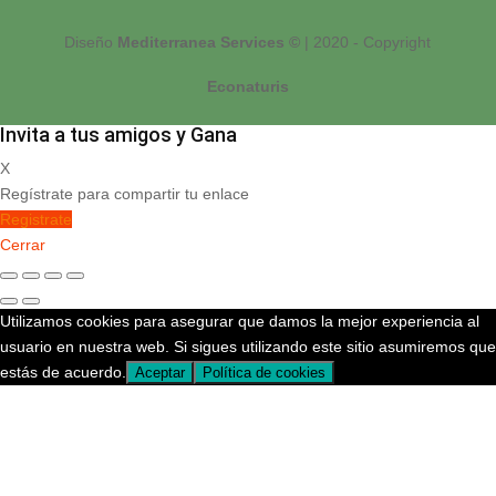
Diseño
Mediterranea Services ©
| 2020 - Copyright
Econaturis
Invita a tus amigos y Gana
X
Regístrate para compartir tu enlace
Registrate
Cerrar
Utilizamos cookies para asegurar que damos la mejor experiencia al
usuario en nuestra web. Si sigues utilizando este sitio asumiremos que
estás de acuerdo.
Aceptar
Política de cookies