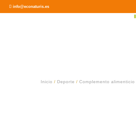
Recomendar a un Amigo
info@econaturis.es
Inicio
/
Deporte
/
Complemento alimenticio