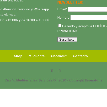
ica de privacidad
NEWSLETTER:
Email*
io Atención Teléfono y Whatsapp
 a viernes:
Nombre
00h a13:00h y de 16:00 a 19:00h
He leído y acepto la
POLÍTIC
PRIVACIDAD
Shop
Mi cuenta
Checkout
Contacto
Diseño
Mediterranea Services ©
| 2020 - Copyright
Econaturis