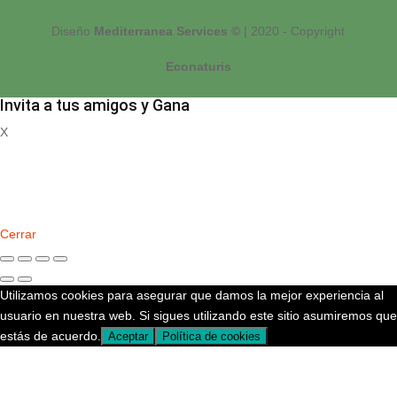
Diseño
Mediterranea Services ©
| 2020 - Copyright
Econaturis
Invita a tus amigos y Gana
X
Registrate
Cerrar
Utilizamos cookies para asegurar que damos la mejor experiencia al
usuario en nuestra web. Si sigues utilizando este sitio asumiremos que
estás de acuerdo.
Aceptar
Política de cookies