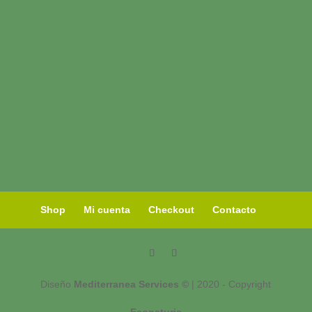
Shop
Mi cuenta
Checkout
Contacto
Diseño
Mediterranea Services ©
| 2020 - Copyright
Econaturis