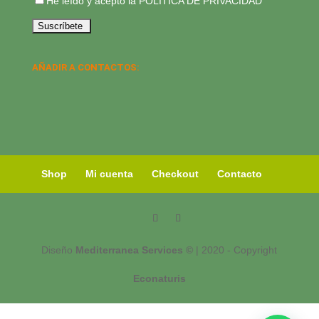
He leído y acepto la
POLÍTICA DE PRIVACIDAD
AÑADIR A CONTACTOS:
Shop
Mi cuenta
Checkout
Contacto
Diseño
Mediterranea Services ©
| 2020 - Copyright
Econaturis