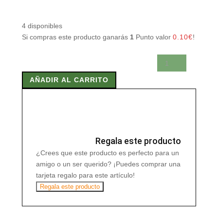
4 disponibles
Si compras este producto ganarás
1
Punto valor
0.10
€
!
Aceite
Esencial
AÑADIR AL CARRITO
de
Geranio
15ml
cantidad
Regala este producto
¿Crees que este producto es perfecto para un
amigo o un ser querido? ¡Puedes comprar una
tarjeta regalo para este artículo!
Regala este producto