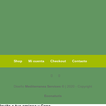
Shop
Mi cuenta
Checkout
Contacto
Diseño
Mediterranea Services ©
| 2020 - Copyright
Econaturis