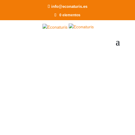
Recomendar a un Amigo
info@econaturis.es
0 elementos